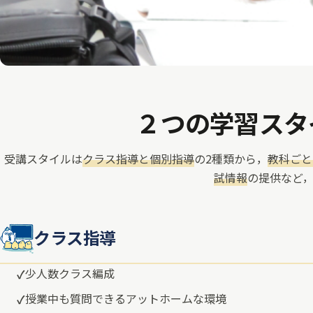
２つの学習スタ
受講スタイルは
クラス指導と個別指導
の2種類から，
教科ごと
試情報
の提供など
クラス指導
少人数クラス編成
授業中も質問できるアットホームな環境