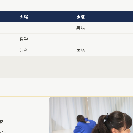
火曜
水曜
英語
数学
理科
国語
択
ラン