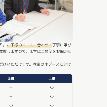
り，
お子様のペースに合わせて
丁寧に学び
立案しますので，まずはご希望をお聞かせ
選びいただけます。教室は小ブースに分け
金曜
土曜
ー
〇
ー
〇
〇
〇