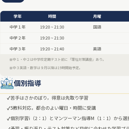
学年
時間
月曜
中学１年
19:20 ~ 21:30
国語
中学２年
19:20 ~ 21:30
中学３年
19:20 ~ 21:40
英語
中１・中２は中学校定期テスト前に「理社対策講座」あり。
中３英語・数学は９月以降は19時開始予定。
個別指導
苦手はさかのぼり，得意は先取り学習
5教科対応，都合のよい曜日・時間に受講
個別学習i（2：1）とマンツーマン指導M（1：1）から選
予習・振り返り・テスト対策など目的に合わせた学習プ