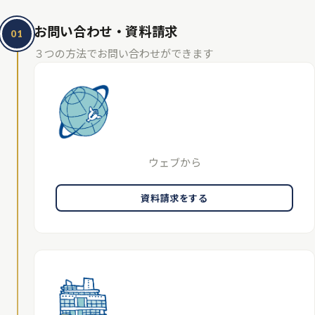
板書による授業を行い、受検前には突然点数が伸びる現象が起き、
得点源とすることができました。また、中3の夏休みから始まる英語
お問い合わせ・資料請求
01
のリスニング・長文読解にフォーカスしたActive Study Englishも大
３つの方法でお問い合わせができます
いに役立ちました。
弱点だったリスニングは、ほとんど落とさなく
なり、長文を読む速さが上がった
ことで、全体的なレベルアップにつ
ながりました。早ゼミの良いところは授業だけではありません。営
業時間中は常に自習室を開放していて、分からないところはいつで
も先生に質問できる環境が整っておる、自主学習をする上で最高で
す。また、定期的に
高校入試説明会
が開かれ、入試関する理解を深
ウェブから
めたり、効率の良い勉強の仕方を知ったりすることができました。
中1の夏に入塾してから、たくさんのことを学び、仲間と切磋琢磨し
資料請求をする
ながら学力的にも、人間的にも大きく成長することができました。2
年半、本当にありがとうございました。