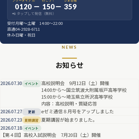
フリーダイアル
行こう！
さぁ合格
0120
－
150
－
359
📲 タップして発信（無料）
受付
月曜〜土曜 14:00〜22:00
直通
04-2928-6711
休み
日曜・祝日
NEWS
お知らせ
2026.07.30
高校説明会 9月12日（土）開催
イベント
14:00から～国立筑波大附属坂戸高等学校
15:00から～埼玉県立所沢高等学校
内容：高校説明・質疑応答
2026.07.27
eゼミ通信８月号をアップしました
更新
2026.07.23
夏期講習が始まりました。
夏期講習
2026.07.18
イベント
【第４回】高校入試説明会 7月20日（土）開催