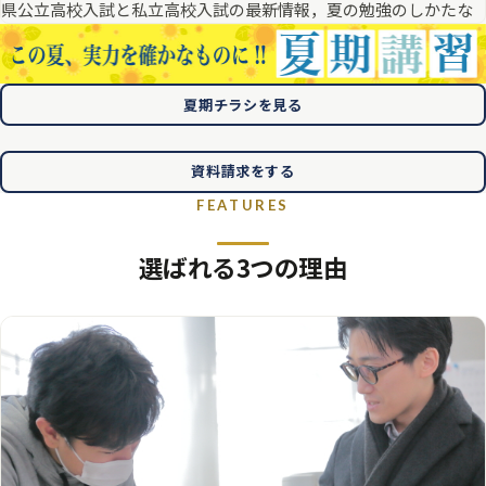
県公立高校入試と私立高校入試の最新情報，夏の勉強のしかたな
ど。
お申し込みはこちらから
2026.06.29
eゼミ通信７月号をアップしました
更新
夏期チラシを見る
2026.06.27
特別講座
英語検定の面接対策講座を開催します。
講義形式の授業の後，任意の回数１：１の個別演習をご予約いた
資料請求をする
だけます。
FEATURES
2026.05.28
イベント
高校入試説明会 6月20日（土）開催
選ばれる3つの理由
《ゼミ生以外の中学生・保護者様も大歓迎》
人気私立高校（錦城高校・西武学園文理高校）をお招きします
2026.05.30
eゼミ通信６月号をアップしました
更新
2026.04.28
2026年春 合格速報をアップしました
合格速報
2025.05.01
お知らせ
ゴールデンウィーク期間中の開校スケジュールのご案内