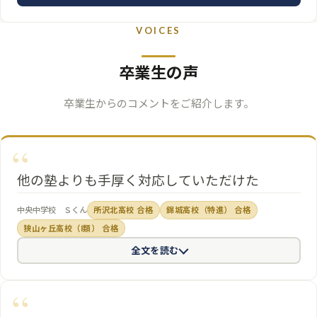
VOICES
卒業生の声
卒業生からのコメントをご紹介します。
他の塾よりも手厚く対応していただけた
早ゼミは，大手の塾ではない分，生徒の声がよく先生に届いて
他
中央中学校 Ｓくん
所沢北高校 合格
錦城高校（特進） 合格
の塾よりも手厚く対応していただけたと
思います。
自習室や1階のス
狭山ヶ丘高校（Ⅰ類） 合格
ペース
は特に受験生が多く勉強していて，とても集中しやすい雰囲
全文を読む
気でした。そこで
分からないことがあるとすぐに先生に質問するこ
とができ
，授業以外で苦手教科を伸ばせる機会になっていたと思い
ます。3年生になると受験生ということもあり受講する教科も増えて