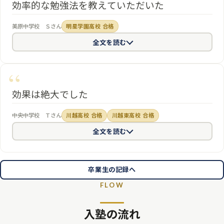
ほぼ毎日塾に通っていましたが，先生方が毎回来るたびに励ましの
効率的な勉強法を教えていただいた
声をかけてくれていて，
やる気を回復
させることができていまし
今までは英単語はひたすらに書きなぐっていたが，
効率的な勉強
た。私は特に理科，社会が苦手で受験前はひたすらその2教科を取り
美原中学校 Ｓさん
明星学園高校 合格
法を教えていただいてから単語を覚えられるようになった
。
英文法
組んでいましたが，その際にも必要なプリントやお勧めのプリント
全文を読む
も論理的に教えていただいた
ので，不定詞の3用法の見分け方や現在
を印刷してもらったりお勧めの教材を教えていただいたりと，
とて
分詞・過去分詞なども理解できた。また，「no ⇔ not any」などが
も親身になって苦手教科を伸ばす手伝い
をしてもらいました。授業
書き換えられると知ったので，同じ意味になるように文章を書き換
では，英語と数学の授業が特に本格的で，学校で習う範囲の先取り
える問題の
正答率があがった
。数学は
解き方をとても詳しく教えて
だけでなく，受験で出やすいポイント，受験のその先の高校生の範
効果は絶大でした
くれたり，速く解くコツを教えてくれたりした
ので，前よりも解くス
囲までと，とにかく受験に有利な，知っておくと差がつくポイント
早ゼミには本当にお世話になりました。元々勉強が得意でなかった
ピードが上がり，かつ，凡ミスも減った。
勉強法を教えてくださり，
中央中学校 Ｔさん
川越高校 合格
川越東高校 合格
をていねいに教えていただき，
本番では自己最高点を取ることがで
私は定期テストの点数の落ち込みを理由に入塾しました。
優しく、
1年前の自分より大きく成長することができた
。早ゼミに行っていな
きました
。その他にも同学年の受験に同じく挑む仲間と共に受験の
全文を読む
分かりやすい授業
を提供してくれる先生のおかげで、
定期テストで
かったら，ここまで大きく変われなかったと思う。
最後までこの塾で先生方に支えられながら切磋琢磨することができ
は400点は当たり前、北辰テストでも偏差値を65に
乗せることができ
ました。とにかく受験に向けて最初から最後まで共に戦ってくださ
るなど、成績を大きく上げることができました。授業の面で、特に分
った先生方に感謝です。私は，いろいろな場面で生徒を合格に向け
卒業生の記録へ
かりやすかったのは英語と社会です。単語、熟語に文法、文型に至
て支援してくれる早ゼミに入ってとても良かったと思います。3年間
FLOW
るまで、中学英語の全てを網羅し、愉快な例えを用いた分かりやす
ありがとうございました。卒業後も自習で勉強しようと思います！
い授業で、実際に入塾以降、北辰テストで偏差値が65を切ったこと
入塾の流れ
がないなど、効果は絶大でした。社会では豊富な知識を持つ先生が