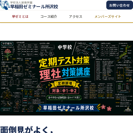
学校法人湖南学園
お問い合わせ
早稲田ゼミナール所沢校
早ゼミとは
コース紹介
アクセス
メンバーズサイト
面倒見がよく，