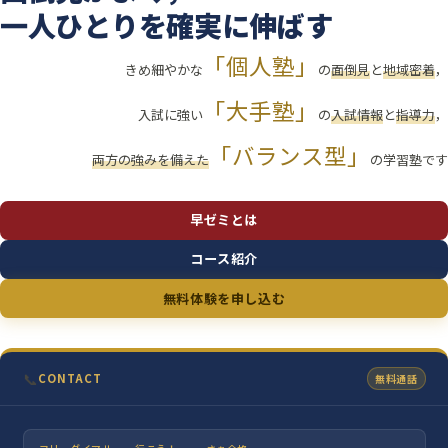
一人ひとりを確実に伸ばす
「個人塾」
きめ細やかな
の
面倒見
と
地域密着
，
「大手塾」
入試に強い
の
入試情報
と
指導力
，
「バランス型」
両方の強みを備えた
の学習塾です
早ゼミとは
コース紹介
無料体験を申し込む
📞
CONTACT
無料通話