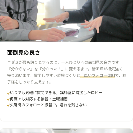
面倒見の良さ
早ゼミが最も誇りとするのは，一人ひとりへの面倒見の良さです。
『分からない』を『分かった！』に変えるまで，講師陣が根気強く
寄り添います。質問しやすい環境づくりと
手厚いフォロー体制
で，お
子様をしっかり支えます。
いつでも気軽に質問できる，講師室に隣接したロビー
何度でも対応する補習・土曜補習
欠席時のフォローと振替で，遅れを残さない